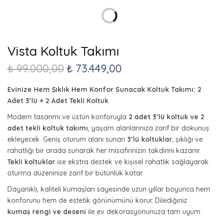
Vista Koltuk Takımı
₺
99.000,00
₺
73.449,00
Evinize Hem Şıklık Hem Konfor Sunacak Koltuk Takımı: 2
Adet 3’lü + 2 Adet Tekli Koltuk
Modern tasarımı ve üstün konforuyla
2 adet 3’lü koltuk ve 2
adet tekli koltuk takımı
, yaşam alanlarınıza zarif bir dokunuş
ekleyecek. Geniş oturum alanı sunan
3’lü koltuklar
, şıklığı ve
rahatlığı bir arada sunarak her misafirinizin takdirini kazanır.
Tekli koltuklar
ise ekstra destek ve kişisel rahatlık sağlayarak
oturma düzeninize zarif bir bütünlük katar.
Dayanıklı, kaliteli kumaşları sayesinde uzun yıllar boyunca hem
konforunu hem de estetik görünümünü korur. Dilediğiniz
kumaş rengi ve deseni
ile ev dekorasyonunuza tam uyum