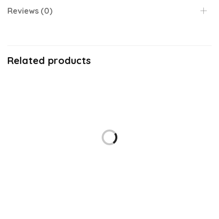
Reviews (0)
Related products
KOLTUK TAKIMI
KOLTUK TAKIMI
Rois Koltuk Takımı
Bohem Koltuk Takımı
₺
96.000,00
₺
71.775,00
₺
75.000,00
₺
57.749,00
ADD TO CART
ADD TO CART
KOLTUK TAKIMI
KOLTUK TAKIMI
New Vizyon Maxi Koltuk
Madrid Maxi Koltuk Takımı
Takımı
₺
85.000,00
₺
64.449,00
ADD TO CART
₺
90.000,00
₺
70.000,00
ADD TO CART